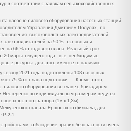
тур в соответствии с заявкам сельскохозяйственных
нта насосно-силового оборудования насосных станций
уководителем Управления Дмитрием Полулях, по
сстановления высоковольтных электродвигателей
х электродвигателей на 50 %, основных и
н на 66 % от годового плана. Реальный срок
о 20 марта текущего года, все необходимые
овые ресурсы для этого имеются в наличии.
у сезону 2021 года подготовлены 108 насосных
авляет 75 % от плана подготовки. Кроме этого,
о- силового оборудования во главе с бригадиром
м Нестеренко по индивидуальным размерам ведутся
поверхностного затвора (1м х 1,3м),
Межузенского канала Ершовского филиала, для
 Р-2-1.
устройствами, соблюдение правил безопасности очень