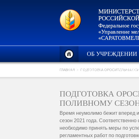
МИНИСТЕРСТ
РОССИЙСКОЙ
Федеральное го
«Управление мел
«САРАТОВМЕЛ
ОБ УЧРЕЖДЕНИИ
КОНТАКТЫ
УСЛУГ
ГЛАВНАЯ
ПОДГОТОВКА ОРОСИТЕЛЬНЫХ СИ
ПОДГОТОВКА ОРОС
ПОЛИВНОМУ СЕЗО
Время неумолимо бежит вперед и
сезон 2021 года. Соответственно
необходимо принять меры по ус
регламентных работ по подготовк