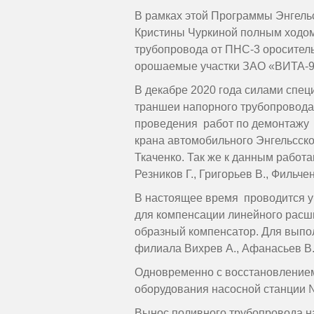
В рамках этой Программы Энгел
Кристины Чуркиной полным ходом
трубопровода от ПНС-3 ороситель
орошаемые участки ЗАО «ВИТА-92» 
В декабре 2020 года силами спе
траншеи напорного трубопровода
проведения работ по демонтажу
крана автомобильного Энгельсс
Ткаченко. Так же к данным рабо
Резников Г., Григорьев В., Фильче
В настоящее время проводится ук
для компенсации линейного расш
образный компенсатор. Для выпо
филиала Вихрев А., Афанасьев В.
Одновременно с восстановлением
оборудования насосной станции 
Вынос поливного трубопровода на