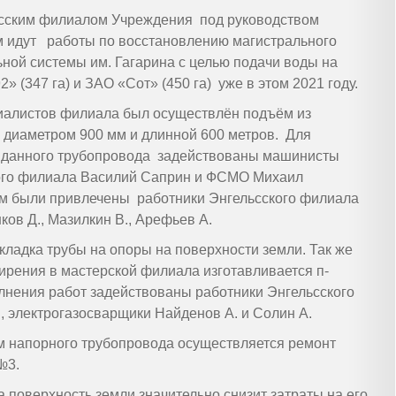
ьсским филиалом Учреждения под руководством
 идут работы по восстановлению магистрального
ной системы им. Гагарина с целью подачи воды на
(347 га) и ЗАО «Сот» (450 га) уже в этом 2021 году.
циалистов филиала был осуществлён подъём из
 диаметром 900 мм и длинной 600 метров. Для
 данного трубопровода задействованы машинисты
кого филиала Василий Саприн и ФСМО Михаил
там были привлечены работники Энгельсского филиала
нков Д., Мазилкин В., Арефьев А.
ладка трубы на опоры на поверхности земли. Так же
ирения в мастерской филиала изготавливается п-
лнения работ задействованы работники Энгельсского
, электрогазосварщики Найденов А. и Солин А.
 напорного трубопровода осуществляется ремонт
№3.
 поверхность земли значительно снизит затраты на его