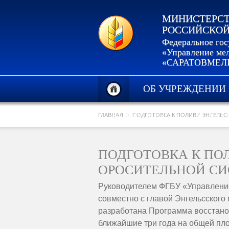
МИНИСТЕРСТ
РОССИЙСКОЙ
Федеральное го
«Управление мел
«САРАТОВМЕЛ
ОБ УЧРЕЖДЕНИИ
КОНТАКТЫ
УСЛУГ
ГЛАВНАЯ
ПОДГОТОВКА К ПОЛИВУ ЭНГЕЛЬ
ПОДГОТОВКА К ПО
ОРОСИТЕЛЬНОЙ С
Руководителем ФГБУ «Управлени
совместно с главой Энгельсског
разработана Программа восстано
ближайшие три года на общей площ