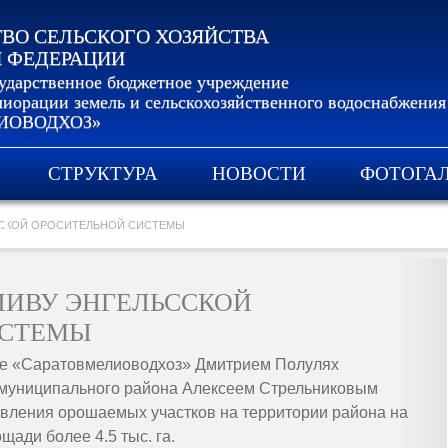
ВО СЕЛЬСКОГО ХОЗЯЙСТВА
 ФЕДЕРАЦИИ
сударственное бюджетное учреждение
иорации земель и сельскохозяйственного водоснабжения
ИОВОДХОЗ»
СТРУКТУРА
НОВОСТИ
ФОТОГА
И
ССКОЙ ОРОСИТЕЛЬНОЙ СИСТЕМЫ
ЛИВУ ЭНГЕЛЬССКОЙ
ИСТЕМЫ
е «Саратовмелиоводхоз» Дмитрием Полулях
о муниципального района Алексеем Стрельниковым
вления орошаемых участков на территории района на
ади более 4.5 тыс. га.